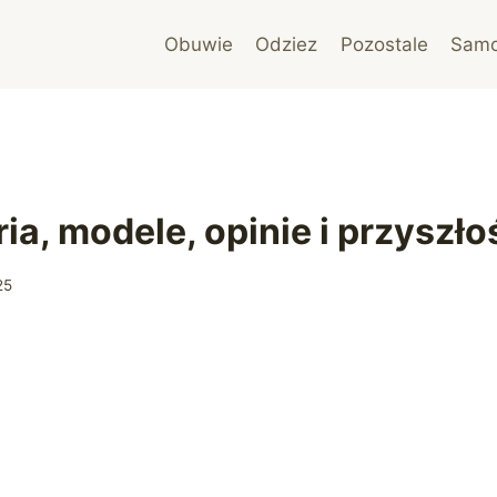
Obuwie
Odziez
Pozostale
Sam
oria, modele, opinie i przyszł
25