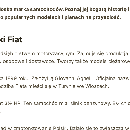
włoska marka samochodów. Poznaj jej bogatą historię 
ę o popularnych modelach i planach na przyszłość.
i Fiat
zedsiębiorstwem motoryzacyjnym. Zajmuje się produkcją
osobowe i dostawcze. Tworzy także modele ciężarowe
ca 1899 roku. Założył ją Giovanni Agnelli. Oficjalna nazw
edziba Fiata mieści się w Turynie we Włoszech.
at 3½ HP. Ten samochód miał silnik benzynowy. Był chł
.
ad w zmotoryzowanie Polski. Działo się to zwłaszcza w l