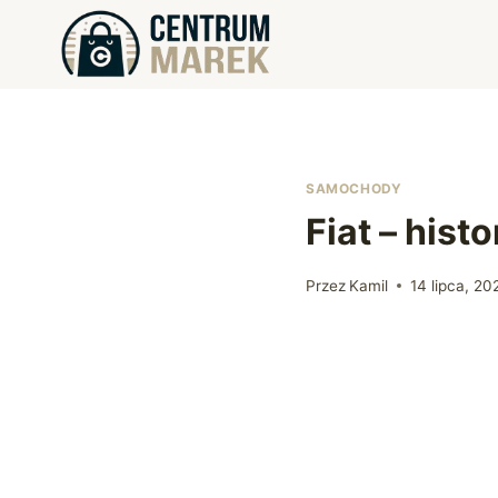
Przejdź
do
treści
SAMOCHODY
Fiat – hist
Przez
Kamil
14 lipca, 20