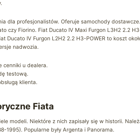
.
linia dla profesjonalistów. Oferuje samochody dostawcze
ato czy Fiorino. Fiat Ducato IV Maxi Furgon L3H2 2.2 
iat Ducato IV Furgon L2H2 2.2 H3-POWER to koszt okoł
ersje nadwozia.
 cenniki u dealera.
zdę testową.
obsługą klienta.
ryczne Fiata
le modeli. Niektóre z nich zapisały się w historii. Należ
988-1995). Popularne były Argenta i Panorama.