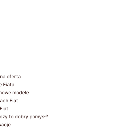
lna oferta
e Fiata
– nowe modele
ach Fiat
Fiat
 czy to dobry pomysł?
wacje