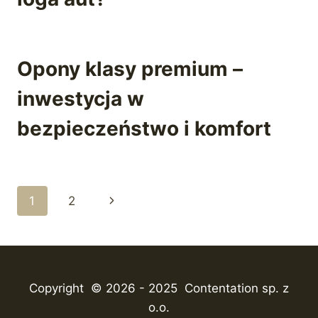
Opony klasy premium –
inwestycja w
bezpieczeństwo i komfort
Nawigacja
Następna
1
2
strony
strona
Copyright © 2026 - 2025 Contentation sp. z
o.o.