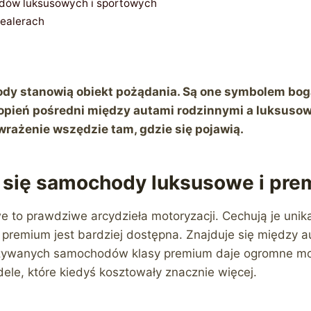
ów luksusowych i sportowych
dealerach
y stanowią obiekt pożądania. Są one symbolem boga
opień pośredni między autami rodzinnymi a luksuso
wrażenie wszędzie tam, gdzie się pojawią.
 się samochody luksusowe i pr
to prawdziwe arcydzieła motoryzacji. Cechują je unika
a premium jest bardziej dostępna. Znajduje się między
żywanych samochodów klasy premium daje ogromne możl
ele, które kiedyś kosztowały znacznie więcej.