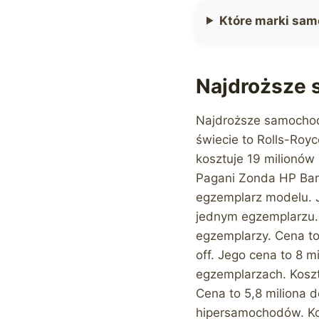
Które marki sa
Najdroższe 
Najdroższe samochod
świecie to Rolls-Royc
kosztuje 19 milionów
Pagani Zonda HP Barc
egzemplarz modelu. J
jednym egzemplarzu. 
egzemplarzy. Cena t
off. Jego cena to 8 
egzemplarzach. Kosztu
Cena to 5,8 miliona 
hipersamochodów. Kos