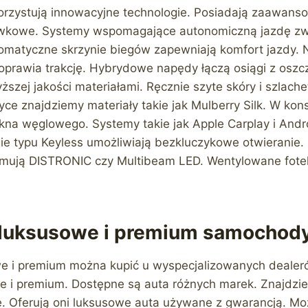
rzystują innowacyjne technologie. Posiadają zaawan
rywkowe. Systemy wspomagające autonomiczną jazdę zw
matyczne skrzynie biegów zapewniają komfort jazdy. N
poprawia trakcję. Hybrydowe napędy łączą osiągi z osz
zej jakości materiałami. Ręcznie szyte skóry i szlache
ce znajdziemy materiały takie jak Mulberry Silk. W kon
kna węglowego. Systemy takie jak Apple Carplay i Andro
ie typu Keyless umożliwiają bezkluczykowe otwieranie.
mują DISTRONIC czy Multibeam LED. Wentylowane fotel
 luksusowe i premium samochod
 i premium można kupić u wyspecjalizowanych dealeró
 i premium. Dostępne są auta różnych marek. Znajdzi
. Oferują oni luksusowe auta używane z gwarancją. Moż