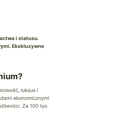
ctwa i statusu.
wymi. Ekskluzywne
emium?
towość, luksus i
 autami ekonomicznymi
iwości. Za 100 tys.