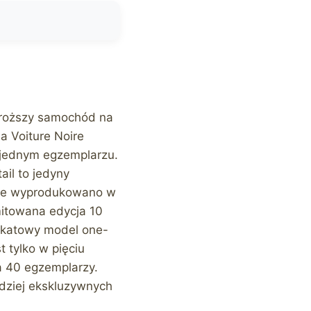
droższy samochód na
La Voiture Noire
w jednym egzemplarzu.
ail to jedyny
ilée wyprodukowano w
mitowana edycja 10
ikatowy model one-
 tylko w pięciu
ia 40 egzemplarzy.
rdziej ekskluzywnych