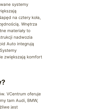
sowane systemy
iększają
apęd na cztery koła,
czędnością. Wnętrza
tne materiały to
strukcji nadwozia
id Auto integrują
 Systemy
e zwiększają komfort
y?
w. VCentrum oferuje
emy tam Audi, BMW,
liwe jest