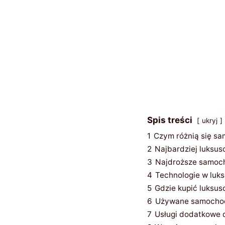
Spis treści
ukryj
1
Czym różnią się s
2
Najbardziej luksu
3
Najdroższe samoch
4
Technologie w lu
5
Gdzie kupić luksu
6
Używane samochody
7
Usługi dodatkowe d