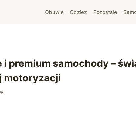
Obuwie
Odziez
Pozostale
Sam
 i premium samochody – świ
 motoryzacji
25