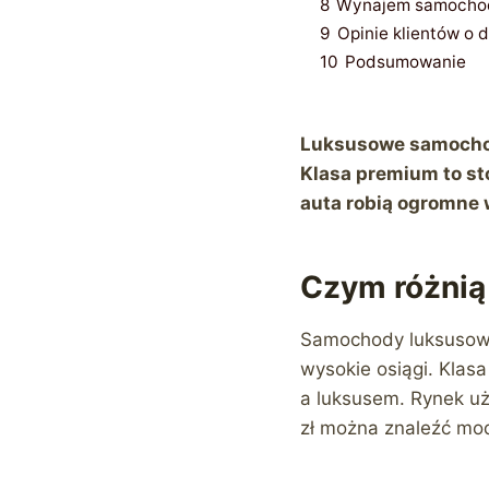
8
Wynajem samochod
9
Opinie klientów o 
10
Podsumowanie
Luksusowe samochod
Klasa premium to st
auta robią ogromne 
Czym różnią
Samochody luksusowe 
wysokie osiągi. Klas
a luksusem. Rynek u
zł można znaleźć mod