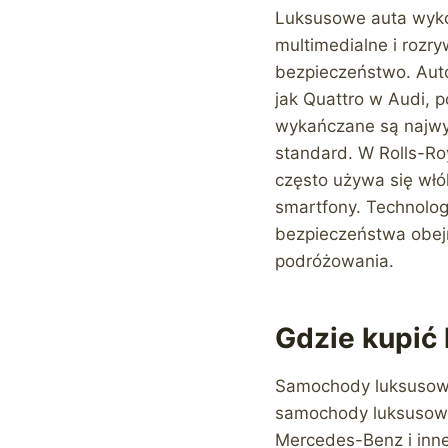
Luksusowe auta wyko
multimedialne i roz
bezpieczeństwo. Auto
jak Quattro w Audi, 
wykańczane są najwyżs
standard. W Rolls-Roy
często używa się włó
smartfony. Technolog
bezpieczeństwa obej
podróżowania.
Gdzie kupić
Samochody luksusowe
samochody luksusowe
Mercedes-Benz i inne