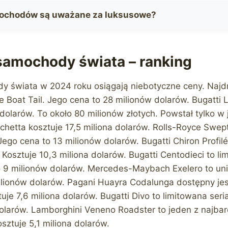
mochodów są uważane za luksusowe?
samochody świata – ranking
y świata w 2024 roku osiągają niebotyczne ceny. Naj
e Boat Tail. Jego cena to 28 milionów dolarów. Bugatti 
 dolarów. To około 80 milionów złotych. Powstał tylko 
hetta kosztuje 17,5 miliona dolarów. Rolls-Royce Swept
ego cena to 13 milionów dolarów. Bugatti Chiron Prof
Kosztuje 10,3 miliona dolarów. Bugatti Centodieci to li
o 9 milionów dolarów. Mercedes-Maybach Exelero to un
milionów dolarów. Pagani Huayra Codalunga dostępny jest
je 7,6 miliona dolarów. Bugatti Divo to limitowana ser
dolarów. Lamborghini Veneno Roadster to jeden z najba
ztuje 5,1 miliona dolarów.