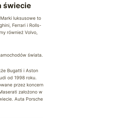
 świecie
 Marki luksusowe to
ni, Ferrari i Rolls-
emy również Volvo,
h samochodów świata.
że Bugatti i Aston
udi od 1998 roku.
towane przez koncern
 Maserati założono w
wiecie. Auta Porsche