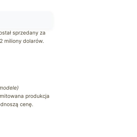
ostał sprzedany za
2 miliony dolarów.
modele)
imitowana produkcja
odnoszą cenę.