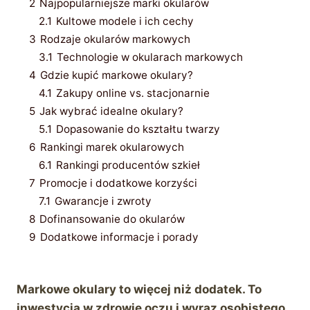
2
Najpopularniejsze marki okularów
2.1
Kultowe modele i ich cechy
3
Rodzaje okularów markowych
3.1
Technologie w okularach markowych
4
Gdzie kupić markowe okulary?
4.1
Zakupy online vs. stacjonarnie
5
Jak wybrać idealne okulary?
5.1
Dopasowanie do kształtu twarzy
6
Rankingi marek okularowych
6.1
Rankingi producentów szkieł
7
Promocje i dodatkowe korzyści
7.1
Gwarancje i zwroty
8
Dofinansowanie do okularów
9
Dodatkowe informacje i porady
Markowe okulary to więcej niż dodatek. To
inwestycja w zdrowie oczu i wyraz osobistego