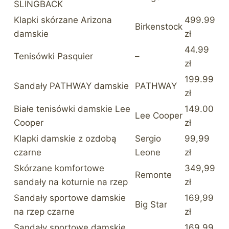
SLINGBACK
Klapki skórzane Arizona
499.99
Birkenstock
damskie
zł
44.99
Tenisówki Pasquier
–
zł
199.99
Sandały PATHWAY damskie
PATHWAY
zł
Białe tenisówki damskie Lee
149.00
Lee Cooper
Cooper
zł
Klapki damskie z ozdobą
Sergio
99,99
czarne
Leone
zł
Skórzane komfortowe
349,99
Remonte
sandały na koturnie na rzep
zł
Sandały sportowe damskie
169,99
Big Star
na rzep czarne
zł
Sandały sportowe damskie
169,99