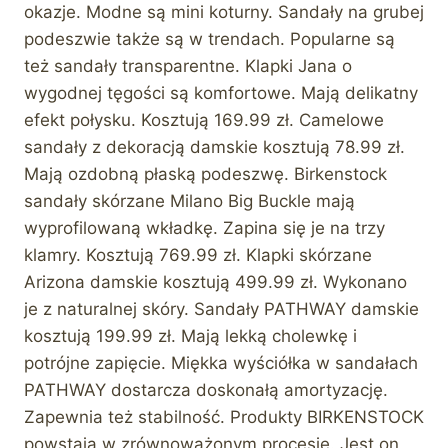
okazje. Modne są mini koturny. Sandały na grubej
podeszwie także są w trendach. Popularne są
też sandały transparentne. Klapki Jana o
wygodnej tęgości są komfortowe. Mają delikatny
efekt połysku. Kosztują 169.99 zł. Camelowe
sandały z dekoracją damskie kosztują 78.99 zł.
Mają ozdobną płaską podeszwę. Birkenstock
sandały skórzane Milano Big Buckle mają
wyprofilowaną wkładkę. Zapina się je na trzy
klamry. Kosztują 769.99 zł. Klapki skórzane
Arizona damskie kosztują 499.99 zł. Wykonano
je z naturalnej skóry. Sandały PATHWAY damskie
kosztują 199.99 zł. Mają lekką cholewkę i
potrójne zapięcie. Miękka wyściółka w sandałach
PATHWAY dostarcza doskonałą amortyzację.
Zapewnia też stabilność. Produkty BIRKENSTOCK
powstają w zrównoważonym procesie. Jest on