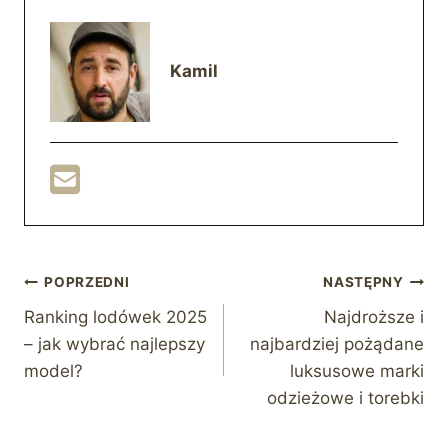
Kamil
Nawigacja
POPRZEDNI
NASTĘPNY
Ranking lodówek 2025
Najdroższe i
wpisu
– jak wybrać najlepszy
najbardziej pożądane
model?
luksusowe marki
odzieżowe i torebki