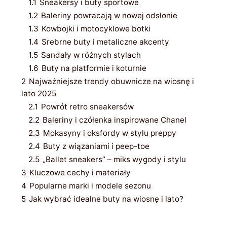
1.1
Sneakersy i buty sportowe
1.2
Baleriny powracają w nowej odsłonie
1.3
Kowbojki i motocyklowe botki
1.4
Srebrne buty i metaliczne akcenty
1.5
Sandały w różnych stylach
1.6
Buty na platformie i koturnie
2
Najważniejsze trendy obuwnicze na wiosnę i
lato 2025
2.1
Powrót retro sneakersów
2.2
Baleriny i czółenka inspirowane Chanel
2.3
Mokasyny i oksfordy w stylu preppy
2.4
Buty z wiązaniami i peep-toe
2.5
„Ballet sneakers” – miks wygody i stylu
3
Kluczowe cechy i materiały
4
Popularne marki i modele sezonu
5
Jak wybrać idealne buty na wiosnę i lato?