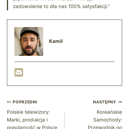
zadowolenie to dla nas 100% satysfakcji.”
Kamil
Nawigacja
POPRZEDNI
NASTĘPNY
Polskie telewizory:
Koreańskie
wpisu
Marki, produkcja i
Samochody:
popularność w Polsce
Przewodnik po