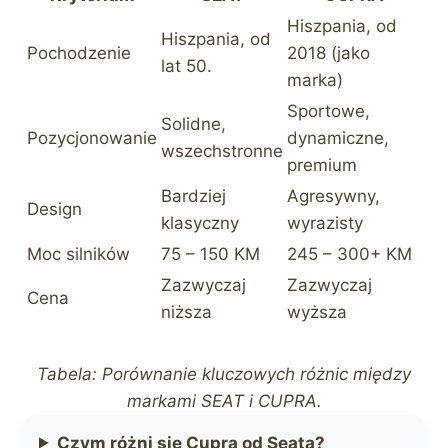
Hiszpania, od
Hiszpania, od
Pochodzenie
2018 (jako
lat 50.
marka)
Sportowe,
Solidne,
Pozycjonowanie
dynamiczne,
wszechstronne
premium
Bardziej
Agresywny,
Design
klasyczny
wyrazisty
Moc silników
75 – 150 KM
245 – 300+ KM
Zazwyczaj
Zazwyczaj
Cena
niższa
wyższa
Tabela: Porównanie kluczowych różnic między
markami SEAT i CUPRA.
Czym różni się Cupra od Seata?