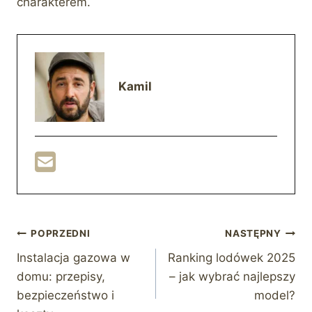
charakterem.
Kamil
Nawigacja
POPRZEDNI
NASTĘPNY
Instalacja gazowa w
Ranking lodówek 2025
wpisu
domu: przepisy,
– jak wybrać najlepszy
bezpieczeństwo i
model?