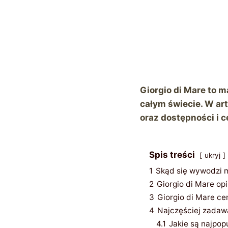
Giorgio di Mare to 
całym świecie. W arty
oraz dostępności i 
Spis treści
ukryj
1
Skąd się wywodzi ma
2
Giorgio di Mare op
3
Giorgio di Mare c
4
Najczęściej zadaw
4.1
Jakie są najpop