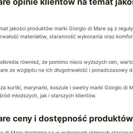
are opinie klientów na temat jako
emat jakości produktów marki Giorgio di Mare są z regu
 trwałość materiałów, staranność wykonania oraz komfor
podkreśla również, że pomimo nieco wyższych cen, war
Mare ze względu na ich długotrwałość i ponadczasowy d
a kurtki, marynarki, koszule i swetry marki Giorgio di M
ód młodszych, jak i starszych klientów.
Mare ceny i dostępność produktó
io di Mare dostępne są w wybranych sklepach stacjonar