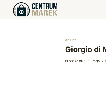
Przejdź
do
treści
ODZIEZ
Giorgio di
Przez
Kamil
30 maja, 2