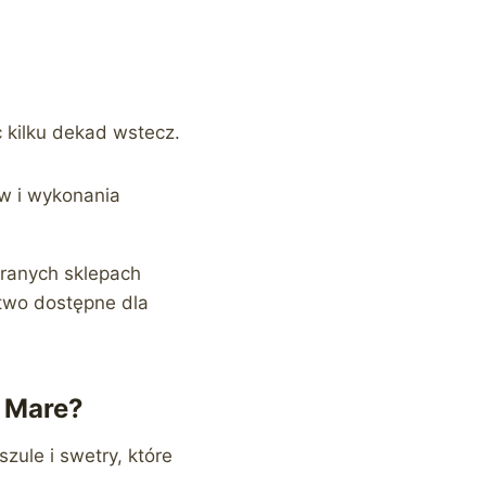
c kilku dekad wstecz.
ów i wykonania
branych sklepach
atwo dostępne dla
i Mare?
zule i swetry, które