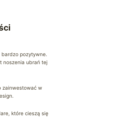
ści
ły bardzo pozytywne.
t noszenia ubrań tej
to zainwestować w
esign.
are, które cieszą się