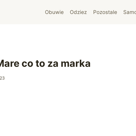
Obuwie
Odziez
Pozostale
Sam
 Mare co to za marka
023