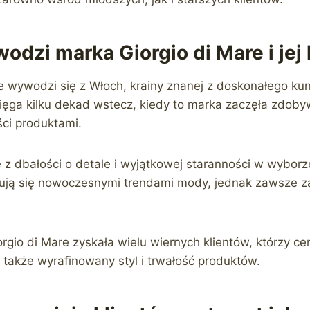
odzi marka Giorgio di Mare i jej 
e wywodzi się z Włoch, krainy znanej z doskonałego kun
 sięga kilku dekad wstecz, kiedy to marka zaczęła zdob
ści produktami.
e z dbałości o detale i wyjątkowej staranności w wyborz
irują się nowoczesnymi trendami mody, jednak zawsze z
rgio di Mare zyskała wielu wiernych klientów, którzy cen
 także wyrafinowany styl i trwałość produktów.