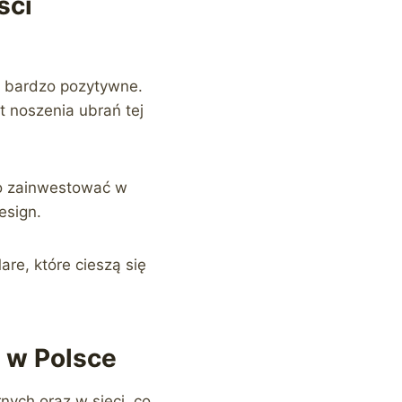
ści
ły bardzo pozytywne.
t noszenia ubrań tej
to zainwestować w
esign.
are, które cieszą się
w w Polsce
nych oraz w sieci, co