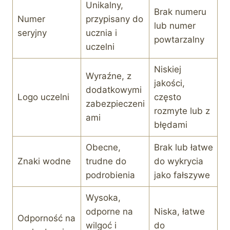
Unikalny,
Brak numeru
Numer
przypisany do
lub numer
seryjny
ucznia i
powtarzalny
uczelni
Niskiej
Wyraźne, z
jakości,
dodatkowymi
Logo uczelni
często
zabezpieczeni
rozmyte lub z
ami
błędami
Obecne,
Brak lub łatwe
Znaki wodne
trudne do
do wykrycia
podrobienia
jako fałszywe
Wysoka,
odporne na
Niska, łatwe
Odporność na
wilgoć i
do