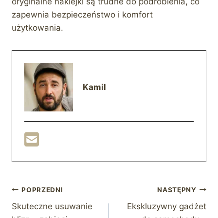
oryginalne naklejki są trudne do podrobienia, co
zapewnia bezpieczeństwo i komfort
użytkowania.
Kamil
Nawigacja
POPRZEDNI
NASTĘPNY
Skuteczne usuwanie
Ekskluzywny gadżet
wpisu