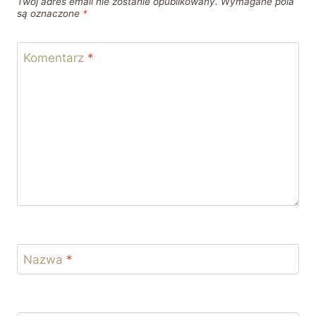
Twój adres email nie zostanie opublikowany.
Wymagane pola
są oznaczone
*
Komentarz
*
Nazwa
*