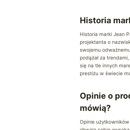
Historia mark
Historia marki Jean P
projektanta o nazwis
swojemu odważnemu p
podążał za trendami, 
się na tle innych mar
prestiżu w świecie m
Opinie o pro
mówią?
Opinie użytkowników 
chwalą sobie wysoką 