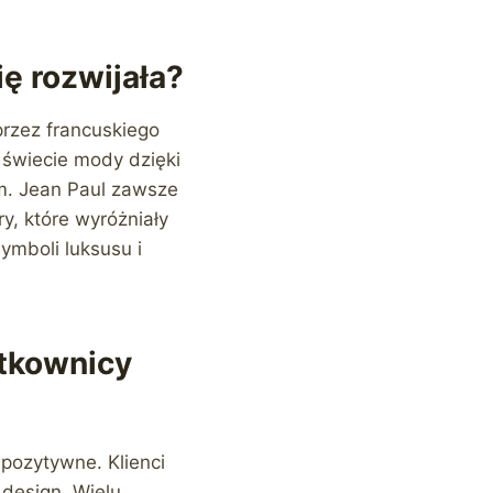
ię rozwijała?
przez francuskiego
 świecie mody dzięki
. Jean Paul zawsze
y, które wyróżniały
symboli luksusu i
ytkownicy
pozytywne. Klienci
 design. Wielu