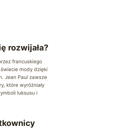
ię rozwijała?
przez francuskiego
 świecie mody dzięki
. Jean Paul zawsze
y, które wyróżniały
symboli luksusu i
ytkownicy