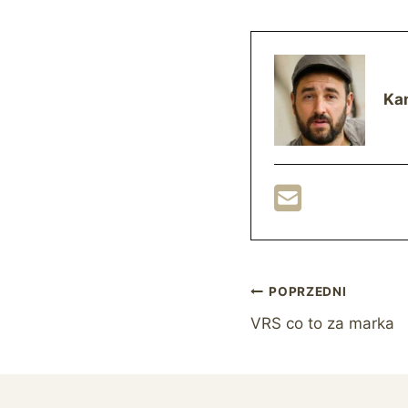
Ka
Nawigacja
POPRZEDNI
VRS co to za marka
wpisu