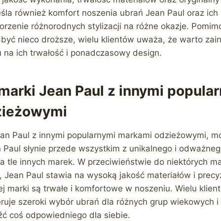
la również komfort noszenia ubrań Jean Paul oraz ich
rzenie różnorodnych stylizacji na różne okazje. Pomimo
być nieco droższe, wielu klientów uważa, że warto za
 na ich trwałość i ponadczasowy design.
marki Jean Paul z innymi popula
zieżowymi
an Paul z innymi popularnymi markami odzieżowymi, m
n Paul słynie przede wszystkim z unikalnego i odważneg
na tle innych marek. W przeciwieństwie do niektórych 
 Jean Paul stawia na wysoką jakość materiałów i precy
ej marki są trwałe i komfortowe w noszeniu. Wielu klie
eruje szeroki wybór ubrań dla różnych grup wiekowych i 
ć coś odpowiedniego dla siebie.