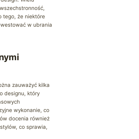
 wszechstronność,
 tego, że niektóre
inwestować w ubrania
rnymi
ożna zauważyć kilka
o designu, który
masowych
zyjne wykonanie, co
ntów docenia również
stylów, co sprawia,