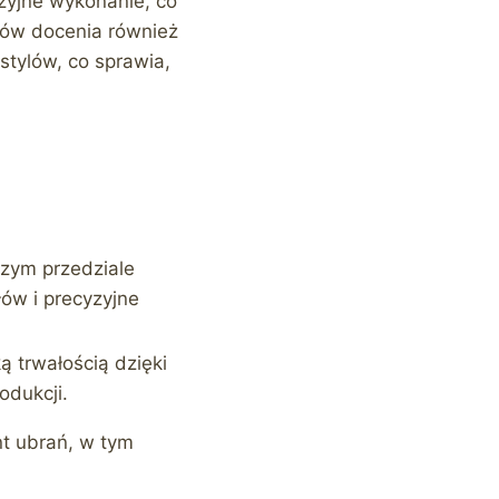
zyjne wykonanie, co
ntów docenia również
stylów, co sprawia,
szym przedziale
ów i precyzyjne
ą trwałością dzięki
odukcji.
nt ubrań, w tym