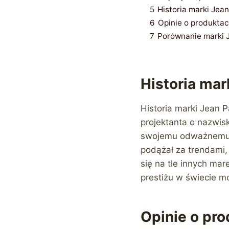
5
Historia marki Jean 
6
Opinie o produkta
7
Porównanie marki 
Historia mark
Historia marki Jean P
projektanta o nazwis
swojemu odważnemu p
podążał za trendami, 
się na tle innych mar
prestiżu w świecie m
Opinie o pro