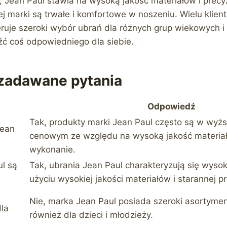
 Jean Paul stawia na wysoką jakość materiałów i precy
ej marki są trwałe i komfortowe w noszeniu. Wielu klie
eruje szeroki wybór ubrań dla różnych grup wiekowych i 
ć coś odpowiedniego dla siebie.
 zadawane pytania
Odpowiedź
Tak, produkty marki Jean Paul często są w wyż
Jean
cenowym ze względu na wysoką jakość materiał
wykonanie.
l są
Tak, ubrania Jean Paul charakteryzują się wysok
użyciu wysokiej jakości materiałów i starannej pr
Nie, marka Jean Paul posiada szeroki asortyme
dla
również dla dzieci i młodzieży.