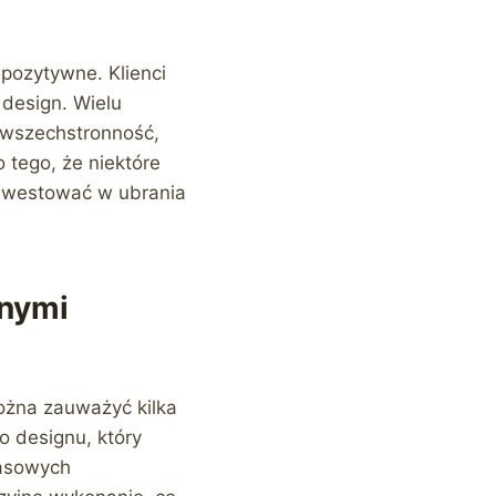
pozytywne. Klienci
 design. Wielu
 wszechstronność,
 tego, że niektóre
inwestować w ubrania
rnymi
ożna zauważyć kilka
o designu, który
masowych